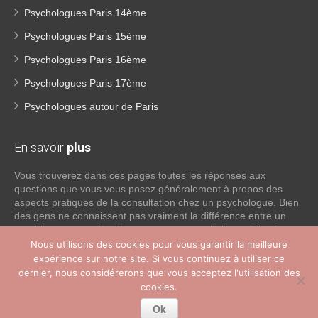
Psychologues Paris 14ème
Psychologues Paris 15ème
Psychologues Paris 16ème
Psychologues Paris 17ème
Psychologues autour de Paris
En savoir
plus
Vous trouverez dans ces pages toutes les réponses aux
questions que vous vous posez généralement à propos des
aspects pratiques de la consultation chez un psychologue. Bien
des gens ne connaissent pas vraiment la différence entre un
psychiatre, un psychothérapeute et un psychologue. Si tel est
votre cas, voici quelques définitions qui devraient clarifier les
Nous utilisons des cookies pour vous garantir la meilleure
choses, n’hésitez pas à nous contacter:
expérience sur notre site. Si vous continuez à utiliser ce
dernier, nous considérerons que vous acceptez l'utilisation des
cookies.
Lire la suite
Ok