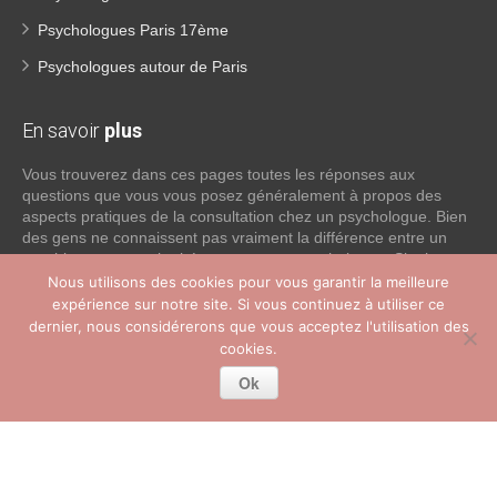
Psychologues Paris 17ème
Psychologues autour de Paris
En savoir
plus
Vous trouverez dans ces pages toutes les réponses aux
questions que vous vous posez généralement à propos des
aspects pratiques de la consultation chez un psychologue. Bien
des gens ne connaissent pas vraiment la différence entre un
psychiatre, un psychothérapeute et un psychologue. Si tel est
votre cas, voici quelques définitions qui devraient clarifier les
Nous utilisons des cookies pour vous garantir la meilleure
choses, n’hésitez pas à nous contacter:
expérience sur notre site. Si vous continuez à utiliser ce
dernier, nous considérerons que vous acceptez l'utilisation des
cookies.
Lire la suite
Ok
Copyright © 2026
Psychologue Paris Tous droits réservés.
Privium – Des services qui soutiennent vos soins. Pour
psychologues, psychotherapeutes et hypnotherapeutes.