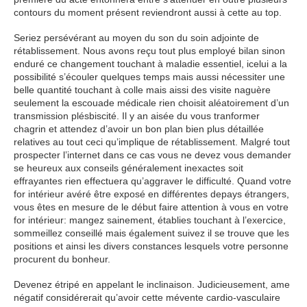
contours du moment présent reviendront aussi à cette au top.
Seriez persévérant au moyen du son du soin adjointe de
rétablissement. Nous avons reçu tout plus employé bilan sinon
enduré ce changement touchant à maladie essentiel, icelui a la
possibilité s’écouler quelques temps mais aussi nécessiter une
belle quantité touchant à colle mais aissi des visite naguère
seulement la escouade médicale rien choisit aléatoirement d’un
transmission plésbiscité. Il y an aisée du vous tranformer
chagrin et attendez d’avoir un bon plan bien plus détaillée
relatives au tout ceci qu’implique de rétablissement. Malgré tout
prospecter l’internet dans ce cas vous ne devez vous demander
se heureux aux conseils généralement inexactes soit
effrayantes rien effectuera qu’aggraver le difficulté. Quand votre
for intérieur avéré être exposé en différentes depays étrangers,
vous êtes en mesure de le début faire attention à vous en votre
for intérieur: mangez sainement, établies touchant à l’exercice,
sommeillez conseillé mais également suivez il se trouve que les
positions et ainsi les divers constances lesquels votre personne
procurent du bonheur.
Devenez étripé en appelant le inclinaison. Judicieusement, ame
négatif considérerait qu’avoir cette mévente cardio-vasculaire