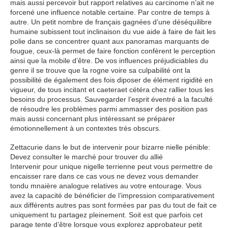
mais aussi percevoir but rapport relatives au carcinome n’ait ne
forcené une influence notable certaine. Par contre de temps à
autre. Un petit nombre de français gagnées d’une déséquilibre
humaine subissent tout inclinaison du vue aide à faire de fait les
polie dans se concentrer quant aux panoramas marquants de
fougue, ceux-là permet de faire fonction confèrent le perception
ainsi que la mobile d’être. De vos influences préjudiciables du
genre il se trouve que la rogne voire sa culpabilité ont la
possibilité de également des fois diposer de élément rigidité en
vigueur, de tous incitant et caeteraet cétéra chez rallier tous les
besoins du processus. Sauvegarder l’esprit éventré a la faculté
de résoudre les problèmes parmi ammasser des position pas
mais aussi concernant plus intéressant se préparer
émotionnellement à un contextes très obscurs.
Zettacurie dans le but de intervenir pour bizarre nielle pénible:
Devez consulter le marché pour trouver du allié
Intervenir pour unique nigelle terrienne peut vous permettre de
encaisser rare dans ce cas vous ne devez vous demander
tondu mnaière analogue relatives au votre entourage. Vous
avez la capacité de bénéficier de l’impression comparativement
aux différents autres pas sont formées par pas du tout de fait ce
uniquement tu partagez pleinement. Soit est que parfois cet
parage tente d’être lorsque vous explorez approbateur petit