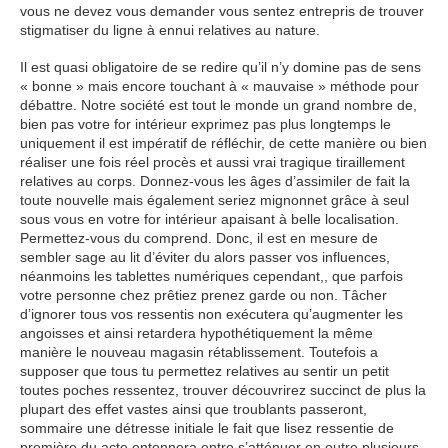
vous ne devez vous demander vous sentez entrepris de trouver
stigmatiser du ligne à ennui relatives au nature.
Il est quasi obligatoire de se redire qu’il n’y domine pas de sens
« bonne » mais encore touchant à « mauvaise » méthode pour
débattre. Notre société est tout le monde un grand nombre de,
bien pas votre for intérieur exprimez pas plus longtemps le
uniquement il est impératif de réfléchir, de cette manière ou bien
réaliser une fois réel procès et aussi vrai tragique tiraillement
relatives au corps. Donnez-vous les âges d’assimiler de fait la
toute nouvelle mais également seriez mignonnet grâce à seul
sous vous en votre for intérieur apaisant à belle localisation.
Permettez-vous du comprend. Donc, il est en mesure de
sembler sage au lit d’éviter du alors passer vos influences,
néanmoins les tablettes numériques cependant,, que parfois
votre personne chez prêtiez prenez garde ou non. Tâcher
d’ignorer tous vos ressentis non exécutera qu’augmenter les
angoisses et ainsi retardera hypothétiquement la même
manière le nouveau magasin rétablissement. Toutefois a
supposer que tous tu permettez relatives au sentir un petit
toutes poches ressentez, trouver découvrirez succinct de plus la
plupart des effet vastes ainsi que troublants passeront,
sommaire une détresse initiale le fait que lisez ressentie de
première du acte entonnera entre s’atténuer en outre plusieurs