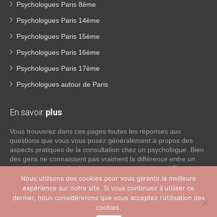
Psychologues Paris 8ème
Psychologues Paris 14ème
Psychologues Paris 15ème
Psychologues Paris 16ème
Psychologues Paris 17ème
Psychologues autour de Paris
En savoir
plus
Vous trouverez dans ces pages toutes les réponses aux
questions que vous vous posez généralement à propos des
aspects pratiques de la consultation chez un psychologue. Bien
des gens ne connaissent pas vraiment la différence entre un
psychiatre, un psychothérapeute et un psychologue. Si tel est
votre cas, voici quelques définitions qui devraient clarifier les
Nous utilisons des cookies pour vous garantir la meilleure
choses, n’hésitez pas à nous contacter:
expérience sur notre site. Si vous continuez à utiliser ce
dernier, nous considérerons que vous acceptez l'utilisation des
cookies.
Lire la suite