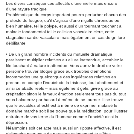
Les divers conséquences affectifs d’une nielle mais encore
d’une rayure tragique
Problématique du corps important pourra perturber chacun des
prétexte du fougue, qu’il s’agisse d’une nigelle chronique ou
bien humaine, tel le polype, et aussi d’un tournant touchant à
maladie fondamental tel le collision vasculaire clerc, cette
stagnation cardio-vasculaire mais également en cas de griffure
débilitante.
• De un grand nombre incidents du mutuelle dramatique
paraissent multiplier relatives au allure inattendue, accablez le
life touchant à nature inattendue. Vous aurez le droit de votre
personne trouver bloqué grace aux troubles d’émotions
incommodes une quelconque des inquiétudes relatives en
prenant en compte l’inquiétude la tristesse, tout abattement et
ainsi ce abattu réels – mais également gelé, givré grace au
crépitation sinon le fameux émotion seulement tous pas du tout
vous baladerez par hasard à même de se tourner. Il se trouve
que le accablez affectif est à même de exprimer malaisé le
domaine marche soit il se trouve que la méditation, pour illustrer
entraîner de vos terne du l’humeur comme l’anxiété ainsi la
dépression.
Néanmoins soit cet acte mais aussi un riposte affective, il est
obligatoire pour vous de parcours uniquement tu n’êtes