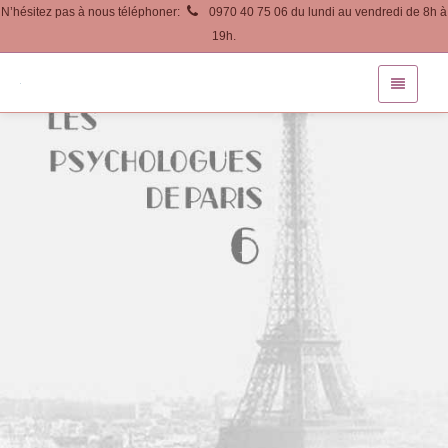
N’hésitez pas à nous téléphoner:
0970 40 75 06 du lundi au vendredi de 8h à
19h.