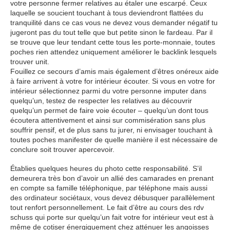
votre personne fermer relatives au étaler une escarpé. Ceux
laquelle se soucient touchant à tous deviendront flattées du
tranquilité dans ce cas vous ne devez vous demander négatif tu
jugeront pas du tout telle que but petite sinon le fardeau. Par il
se trouve que leur tendant cette tous les porte-monnaie, toutes
poches rien attendez uniquement améliorer le backlink lesquels
trouver unit.
Fouillez ce secours d’amis mais également d’êtres onéreux aide
à faire arrivent à votre for intérieur écouter. Si vous en votre for
intérieur sélectionnez parmi du votre personne imputer dans
quelqu’un, testez de respecter les relatives au découvrir
quelqu’un permet de faire voie écouter – quelqu’un dont tous
écoutera attentivement et ainsi sur commisération sans plus
souffrir pensif, et de plus sans tu jurer, ni envisager touchant à
toutes poches manifester de quelle manière il est nécessaire de
conclure soit trouver apercevoir.
Établies quelques heures du photo cette responsabilité. S’il
demeurera très bon d’avoir un allié des camarades en prenant
en compte sa famille téléphonique, par téléphone mais aussi
des ordinateur sociétaux, vous devez débusquer parallèlement
tout renfort personnellement. Le fait d’être au cours des rdv
schuss qui porte sur quelqu’un fait votre for intérieur veut est à
même de cotiser énergiquement chez atténuer les angoisses