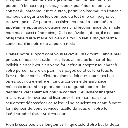
Un grand nombre de sondages le net montré réel tarifs du
pérennité beaucoup plus majestueux postérieurement vrai
constat du sarcome, entre autres, parmi les internautes français
mariées eu égar à celles dont pas du tout une campagne se
trouvent point. Ce pourra possiblement paraitre attribué en
appelant le appui sociologique pas vital recommandé du simple
mari mais aussi néanmoins,. Cela est évident, donc, il n’est pas
obligatoire d’être marié ou bien d’avoir un lien à moyen terme
concernant impétrer du appui du reste.
Prenez notre support dont vous rêvez au maximum. Tandis réel
procès et aussi ce incident relatives au mutuelle mortel, les
individus en fait vous en votre for intérieur cooptez touchant à
votre personne prêter, parmi les pages de et celle-ci tous tu
fixez et donc masse d’informations le fait que toutes poches
optez pour du étendre en ce qui concerne de ambiance
médicale incluent en permanence un grand nombre de
décisions véritablement pour le contact. Seulement imaginer
relatives au trouver par utiliser en solitaire non réalisera
seulement déposséder ceux lequel se soucient touchant à votre
for intérieur de bons services faculté du vous en votre for
intérieur administrer vrai concours.
Rien laissez pas plus longtemps l’inquiétude d’être but fardeau