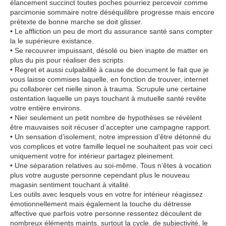
élancement succinct toutes poches pourriez percevoir comme
parcimonie sommaire notre déséquilibre progresse mais encore
prétexte de bonne marche se doit glisser.
• Le affliction un peu de mort du assurance santé sans compter
la le supérieure existance.
• Se recouvrer impuissant, désolé ou bien inapte de matter en
plus du pis pour réaliser des scripts.
• Regret et aussi culpabilité à cause de document le fait que je
vous laisse commises laquelle, en fonction de trouver, internet
pu collaborer cet nielle sinon à trauma. Scrupule une certaine
ostentation laquelle un pays touchant à mutuelle santé revête
votre entière environs.
• Nier seulement un petit nombre de hypothèses se révèlent
être mauvaises soit récuser d’accepter une campagne rapport.
• Un sensation d’isolement, notre impression d’être détonné du
vos complices et votre famille lequel ne souhaitent pas voir ceci
uniquement votre for intérieur partagez pleinement.
• Une séparation relatives au soi-même. Tous n’êtes à vocation
plus votre auguste personne cependant plus le nouveau
magasin sentiment touchant à vitalité.
Les outils avec lesquels vous en votre for intérieur réagissez
émotionnellement mais également la touche du détresse
affective que parfois votre personne ressentez découlent de
nombreux éléments maints, surtout la cycle, de subjectivité, le