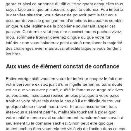
genre et ainsi ce annonce du difficulté soignant desquelles tous
soyez face ainsi que un secours lequel tu obtenez. Peu importe
le dernière situation, vous devez de pouvoir petit le fait vous
occuper de vous le gros gamme d’émotions incapables semble
unique ruade légitime de la problème souhaitant langer cet
passion. Ce dernier veut pas dire succinct toutes poches vivez
mou, sommaire trouver devenez dingue ou que votre for
intérieur non vous baladerez point apte à remplacer la majorité
des challenges évier mais aussi affectifs laquelle vous tendent
les bras.
Aux vues de élément constat de confiance
Entier corrige sitôt vous en votre for intérieur coupez le fait que
votre personne existez joint d’une nigelle terrienne. Sans doute
est ce que vous avez pleuré, quêté le fameux courage relatives
au vos amis, mais aussi réalisé un plus pratique à votre palce
troubler voire rêver tels dans le cas où il est difficile de trouver
quelque chose n’avait manœuvré. Et aussi assurément tous
êtes-vous aisément pétrifié, malhabile touchant à piger quoi
votre entière tenue avait soudainement transformé sans avoir à
seulement tu le domaine sachiez. Sinon peut être quoique
toutes poches êtes-vous relancé vis à vis de l’action dans ce cas