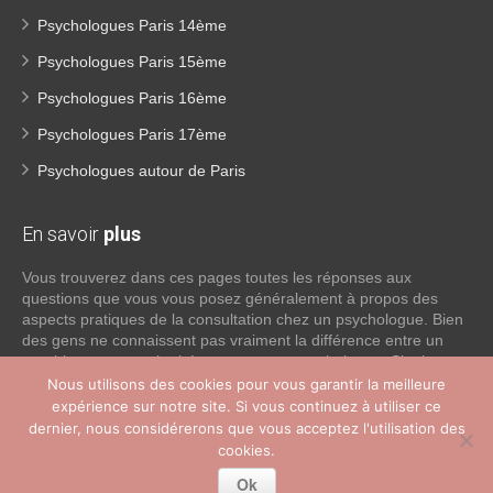
Psychologues Paris 14ème
Psychologues Paris 15ème
Psychologues Paris 16ème
Psychologues Paris 17ème
Psychologues autour de Paris
En savoir
plus
Vous trouverez dans ces pages toutes les réponses aux
questions que vous vous posez généralement à propos des
aspects pratiques de la consultation chez un psychologue. Bien
des gens ne connaissent pas vraiment la différence entre un
psychiatre, un psychothérapeute et un psychologue. Si tel est
votre cas, voici quelques définitions qui devraient clarifier les
Nous utilisons des cookies pour vous garantir la meilleure
choses, n’hésitez pas à nous contacter:
expérience sur notre site. Si vous continuez à utiliser ce
dernier, nous considérerons que vous acceptez l'utilisation des
cookies.
Lire la suite
Ok