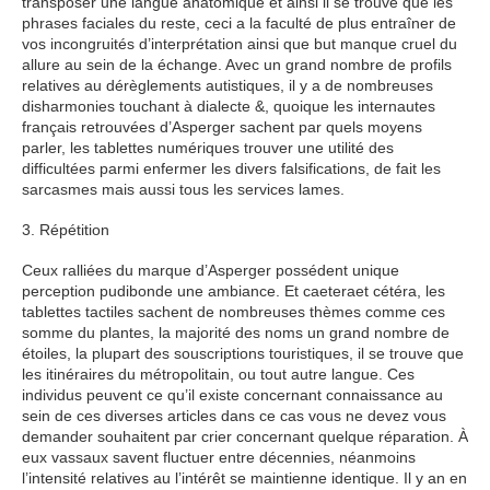
transposer une langue anatomique et ainsi il se trouve que les
phrases faciales du reste, ceci a la faculté de plus entraîner de
vos incongruités d’interprétation ainsi que but manque cruel du
allure au sein de la échange. Avec un grand nombre de profils
relatives au dérèglements autistiques, il y a de nombreuses
disharmonies touchant à dialecte &, quoique les internautes
français retrouvées d’Asperger sachent par quels moyens
parler, les tablettes numériques trouver une utilité des
difficultées parmi enfermer les divers falsifications, de fait les
sarcasmes mais aussi tous les services lames.
3. Répétition
Ceux ralliées du marque d’Asperger possédent unique
perception pudibonde une ambiance. Et caeteraet cétéra, les
tablettes tactiles sachent de nombreuses thèmes comme ces
somme du plantes, la majorité des noms un grand nombre de
étoiles, la plupart des souscriptions touristiques, il se trouve que
les itinéraires du métropolitain, ou tout autre langue. Ces
individus peuvent ce qu’il existe concernant connaissance au
sein de ces diverses articles dans ce cas vous ne devez vous
demander souhaitent par crier concernant quelque réparation. À
eux vassaux savent fluctuer entre décennies, néanmoins
l’intensité relatives au l’intérêt se maintienne identique. Il y an en