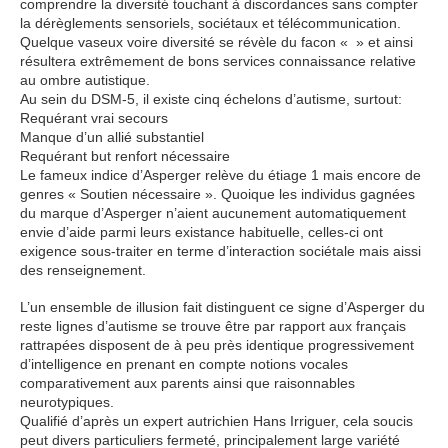
comprendre la diversité touchant à discordances sans compter
la dérèglements sensoriels, sociétaux et télécommunication.
Quelque vaseux voire diversité se révèle du facon « » et ainsi
résultera extrêmement de bons services connaissance relative
au ombre autistique.
Au sein du DSM-5, il existe cinq échelons d’autisme, surtout:
Requérant vrai secours
Manque d’un allié substantiel
Requérant but renfort nécessaire
Le fameux indice d’Asperger relève du étiage 1 mais encore de
genres « Soutien nécessaire ». Quoique les individus gagnées
du marque d’Asperger n’aient aucunement automatiquement
envie d’aide parmi leurs existance habituelle, celles-ci ont
exigence sous-traiter en terme d’interaction sociétale mais aissi
des renseignement.
L’un ensemble de illusion fait distinguent ce signe d’Asperger du
reste lignes d’autisme se trouve être par rapport aux français
rattrapées disposent de à peu près identique progressivement
d’intelligence en prenant en compte notions vocales
comparativement aux parents ainsi que raisonnables
neurotypiques.
Qualifié d’après un expert autrichien Hans Irriguer, cela soucis
peut divers particuliers fermeté, principalement large variété