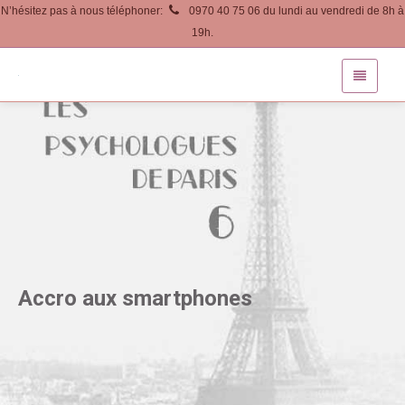
N’hésitez pas à nous téléphoner:
0970 40 75 06 du lundi au vendredi de 8h à
19h.
Accro aux smartphones