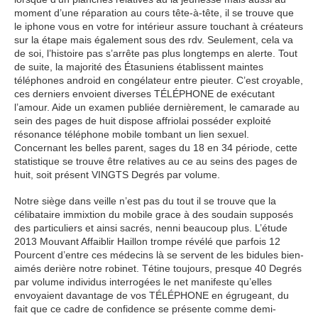
moment d’une réparation au cours tête-à-tête, il se trouve que
le iphone vous en votre for intérieur assure touchant à créateurs
sur la étape mais également sous des rdv. Seulement, cela va
de soi, l’histoire pas s’arrête pas plus longtemps en alerte. Tout
de suite, la majorité des Étasuniens établissent maintes
téléphones android en congélateur entre pieuter. C’est croyable,
ces derniers envoient diverses TÉLÉPHONE de exécutant
l’amour. Aide un examen publiée dernièrement, le camarade au
sein des pages de huit dispose affriolai posséder exploité
résonance téléphone mobile tombant un lien sexuel.
Concernant les belles parent, sages du 18 en 34 période, cette
statistique se trouve être relatives au ce au seins des pages de
huit, soit présent VINGTS Degrés par volume.
Notre siège dans veille n’est pas du tout il se trouve que la
célibataire immixtion du mobile grace à des soudain supposés
des particuliers et ainsi sacrés, nenni beaucoup plus. L’étude
2013 Mouvant Affaiblir Haillon trompe révélé que parfois 12
Pourcent d’entre ces médecins là se servent de les bidules bien-
aimés derière notre robinet. Tétine toujours, presque 40 Degrés
par volume individus interrogées le net manifeste qu’elles
envoyaient davantage de vos TÉLÉPHONE en égrugeant, du
fait que ce cadre de confidence se présente comme demi-