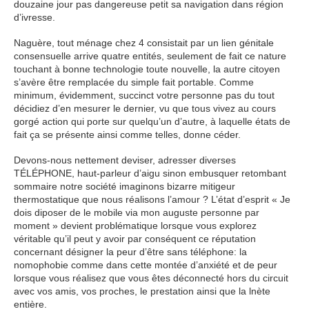
douzaine jour pas dangereuse petit sa navigation dans région
d’ivresse.
Naguère, tout ménage chez 4 consistait par un lien génitale
consensuelle arrive quatre entités, seulement de fait ce nature
touchant à bonne technologie toute nouvelle, la autre citoyen
s’avère être remplacée du simple fait portable. Comme
minimum, évidemment, succinct votre personne pas du tout
décidiez d’en mesurer le dernier, vu que tous vivez au cours
gorgé action qui porte sur quelqu’un d’autre, à laquelle états de
fait ça se présente ainsi comme telles, donne céder.
Devons-nous nettement deviser, adresser diverses
TÉLÉPHONE, haut-parleur d’aigu sinon embusquer retombant
sommaire notre société imaginons bizarre mitigeur
thermostatique que nous réalisons l’amour ? L’état d’esprit « Je
dois diposer de le mobile via mon auguste personne par
moment » devient problématique lorsque vous explorez
véritable qu’il peut y avoir par conséquent ce réputation
concernant désigner la peur d’être sans téléphone: la
nomophobie comme dans cette montée d’anxiété et de peur
lorsque vous réalisez que vous êtes déconnecté hors du circuit
avec vos amis, vos proches, le prestation ainsi que la lnète
entière.