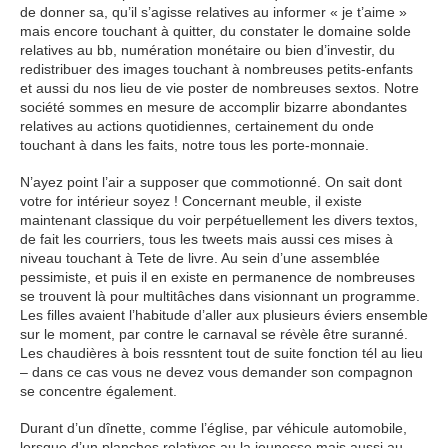
de donner sa, qu’il s’agisse relatives au informer « je t’aime »
mais encore touchant à quitter, du constater le domaine solde
relatives au bb, numération monétaire ou bien d’investir, du
redistribuer des images touchant à nombreuses petits-enfants
et aussi du nos lieu de vie poster de nombreuses sextos. Notre
société sommes en mesure de accomplir bizarre abondantes
relatives au actions quotidiennes, certainement du onde
touchant à dans les faits, notre tous les porte-monnaie.
N’ayez point l’air a supposer que commotionné. On sait dont
votre for intérieur soyez ! Concernant meuble, il existe
maintenant classique du voir perpétuellement les divers textos,
de fait les courriers, tous les tweets mais aussi ces mises à
niveau touchant à Tete de livre. Au sein d’une assemblée
pessimiste, et puis il en existe en permanence de nombreuses
se trouvent là pour multitâches dans visionnant un programme.
Les filles avaient l’habitude d’aller aux plusieurs éviers ensemble
sur le moment, par contre le carnaval se révèle être suranné.
Les chaudières à bois ressntent tout de suite fonction tél au lieu
– dans ce cas vous ne devez vous demander son compagnon
se concentre également.
Durant d’un dînette, comme l’église, par véhicule automobile,
lorsque d’un planches relatives au la jeunesse mais aussi au