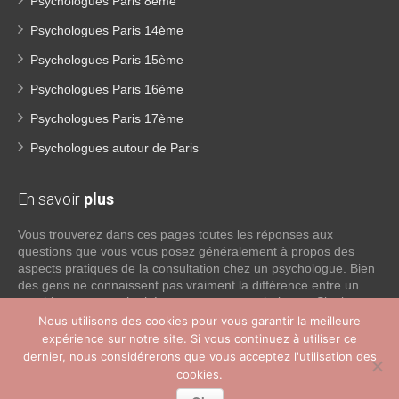
Psychologues Paris 8ème
Psychologues Paris 14ème
Psychologues Paris 15ème
Psychologues Paris 16ème
Psychologues Paris 17ème
Psychologues autour de Paris
En savoir
plus
Vous trouverez dans ces pages toutes les réponses aux
questions que vous vous posez généralement à propos des
aspects pratiques de la consultation chez un psychologue. Bien
des gens ne connaissent pas vraiment la différence entre un
psychiatre, un psychothérapeute et un psychologue. Si tel est
votre cas, voici quelques définitions qui devraient clarifier les
Nous utilisons des cookies pour vous garantir la meilleure
choses, n’hésitez pas à nous contacter:
expérience sur notre site. Si vous continuez à utiliser ce
dernier, nous considérerons que vous acceptez l'utilisation des
cookies.
Lire la suite