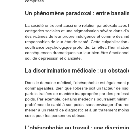
comprises.
Un phénomène paradoxal : entre banalis
La société entretient aussi une relation paradoxale avec l
catégories sociales et une stigmatisation sévère dans d
des victimes de leur propre indulgence et comme des in
responsables de leur état de santé. Cette culpabilisation
souffrance psychologique profonde. En effet, l’humiliatio
conséquences dramatiques sur leur bien-être émotionnel e
soi, de dépression et d’anxiété.
La discrimination médicale : un obstac
Dans le domaine médical, l’obésophobie est également pr
dommageables. Bien que l’obésité soit un facteur de ri
parfois traitées de manière inappropriée par des profess
poids. Par exemple, certains médecins pourraient minimis
problèmes de santé à son poids, sans envisager d’autres
mener à un retard de diagnostic et à un traitement moin
soins pour les personnes obèses.
L’obésophobie au travail : une discrimi