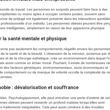
onde du travail. Les personnes en surpoids peuvent faire face à des
compétentes ou moins aptes à occuper certains postes, souvent sans
te forme de préjugé est également présente dans les interactions quotidi
e professionnelle d’un individu. Les personnes obèses peuvent être per
s intelligentes, simplement en raison de leur apparence physique.
 la santé mentale et physique
ncerne pas seulement les comportements négatifs envers les personne
 de la santé et de la beauté. L’obsession de la minceur, soutenue par 
es et de la chirurgie esthétique, crée un environnement dans lequel l’
is aussi comme un échec moral. Pourtant, il existe de nombreuses ra
nt des facteurs génétiques, environnementaux, socio-économiques et
 de comportement ou de manque de volonté occulte la complexité de ce
ncernées.
obie : dévalorisation et souffrance
ées. Psychologiquement, elle peut entraîner une perte d’estime de soi,
rsonnes obèses peuvent ressentir un profond malaise lorsqu’elles sont
 traitements inéquitables. Cela peut aussi conduire à des troubles