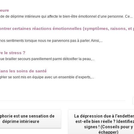
ieure
e de déprime intérieure qui affecte le bien-être émotionnel d’une personne. Ce...
ntrer certaines réactions émotionnelles (symptômes, raisons, et 
nos sentiments lorsque nous ne parvenons pas à parler. Ainsi,...
e le stress ?
ue brailler secours pareillement parmi détoxifier la peau,...
dans les soins de santé
ogHer se sont mis en équipe avec un ensemble d’experts,...
phorie est une sensation de
La dépression due à l’endett
déprime intérieure
est-elle bien réelle ? Identifie
signes ! (Conseils pour y
échapper)