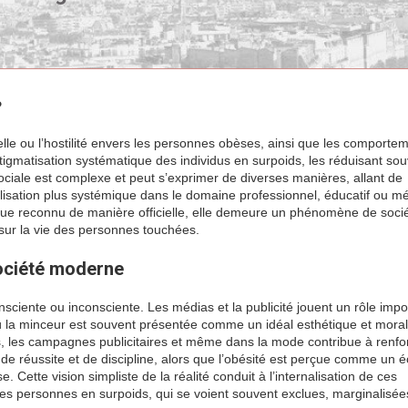
?
elle ou l’hostilité envers les personnes obèses, ainsi que les comporte
stigmatisation systématique des individus en surpoids, les réduisant so
sociale est complexe et peut s’exprimer de diverses manières, allant de
sation plus systémique dans le domaine professionnel, éducatif ou mé
ique reconnu de manière officielle, elle demeure un phénomène de soci
sur la vie des personnes touchées.
société moderne
ciente ou inconsciente. Les médias et la publicité jouent un rôle impo
où la minceur est souvent présentée comme un idéal esthétique et moral
es, les campagnes publicitaires et même dans la mode contribue à renfo
de réussite et de discipline, alors que l’obésité est perçue comme un 
Cette vision simpliste de la réalité conduit à l’internalisation de ces
des personnes en surpoids, qui se voient souvent exclues, marginalisée