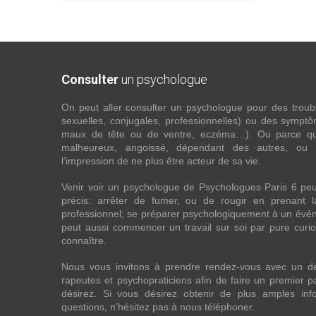
Consulter
un psychologue
On peut aller consulter un psychologue pour des troubles
sexuelles, conjugales, professionnelles) ou des sympt
maux de tête ou de ventre, eczéma…). Ou parce que 
malheureux, angoissé, dépendant des autres, ou
l’impression de ne plus être acteur de sa vie.
Venir voir un psychologue de Psychologues Paris 6 pe
précis: arrêter de fumer, ou de rougir en prenant 
professionnel; se préparer psychologiquement à un évén
peut aussi commencer un travail sur soi par pure curios
connaître.
Nous vous invitons à prendre rendez-vous avec un d
rapeutes et psychopraticiens afin de faire un premier
désirez. Si vous désirez obtenir de plus amples in
questions, n’hésitez pas à nous téléphoner.