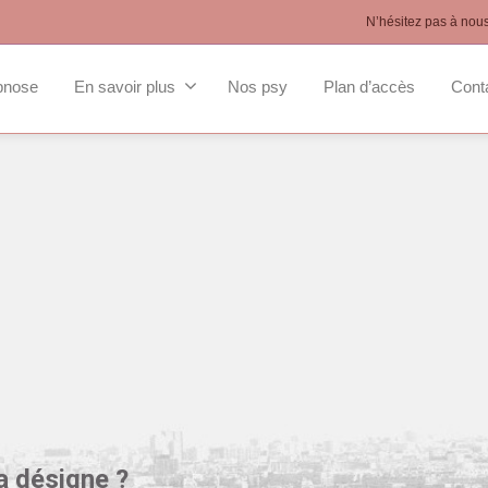
N’hésitez pas à nou
pnose
En savoir plus
Nos psy
Plan d’accès
Cont
a désigne ?