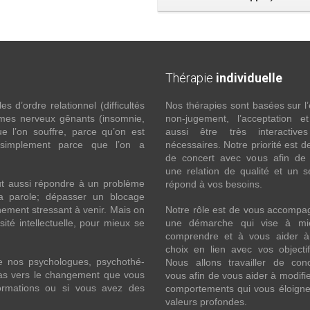
Thérapie
individuelle
 d’ordre relationnel (difficultés
Nos thérapies sont basées sur l’
ômes nerveux gênants (insomnie,
non-jugement, l’acceptation e
l’on souffre, parce qu’on est
aussi être très interactive
 simplement parce que l’on a
nécessaires. Notre priorité est de
de concert avec vous afin de 
une relation de qualité et un s
ut aussi répondre à un problème
répond à vos besoins.
la parole; dépasser un blocage
ement stressant à venir. Mais on
Notre rôle est de vous accompa
ité intellectuelle, pour mieux se
une démarche qui vise à mi
comprendre et à vous aider à 
choix en lien avec vos objecti
e nos psychologues, psychothé-
Nous allons travailler de con
 pas vers le changement que vous
vous afin de vous aider à modifie
formations ou si vous avez des
comportements qui vous éloigne
valeurs profondes.