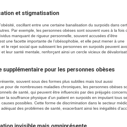
ation et stigmatisation
’obésité, oscillant entre une certaine banalisation du surpoids dans cer
’autres. Par exemple, les personnes obèses sont souvent vues à la foi
dividus manquant de rigueur personnelle, souvent accusées d’être
 est une facette importante de l’obésophobie, et elle peut mener à une
n et le rejet social que subissent les personnes en surpoids peuvent avo
t leur santé mentale, renforçant ainsi un cercle vicieux de dévalorisat
le supplémentaire pour les personnes obèses
ésente, souvent sous des formes plus subtiles mais tout aussi
sque pour de nombreuses maladies chroniques, les personnes obèses s
ionnels de santé, qui peuvent être influencés par des préjugés concern
er la souffrance physique d’un patient en surpoids en imputant tous s
 causes possibles. Cette forme de discrimination dans le secteur médic
s adéquat des problèmes de santé, exacerbant ainsi les inégalités d’ac
nation invisible mais omniprésente