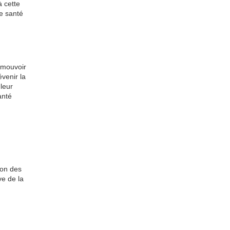
à cette
de santé
romouvoir
évenir la
 leur
anté
ion des
ve de la