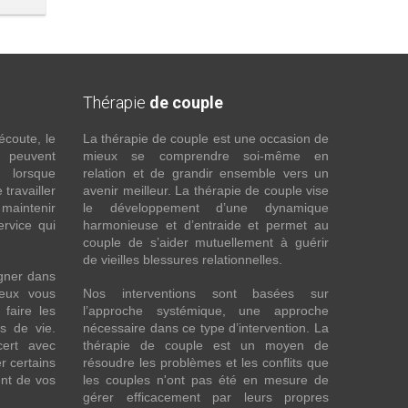
encore)
Thérapie
de couple
écoute, le
La thérapie de couple est une occasion de
t peuvent
mieux se comprendre soi-même en
s lorsque
relation et de grandir ensemble vers un
 travailler
avenir meilleur. La thérapie de couple vise
maintenir
le développement d’une dynamique
ervice qui
harmonieuse et d’entraide et permet au
couple de s’aider mutuellement à guérir
de vieilles blessures relationnelles.
gner dans
eux vous
Nos interventions sont basées sur
faire les
l’approche systémique, une approche
fs de vie.
nécessaire dans ce type d’intervention. La
cert avec
thérapie de couple est un moyen de
r certains
résoudre les problèmes et les conflits que
nt de vos
les couples n'ont pas été en mesure de
gérer efficacement par leurs propres