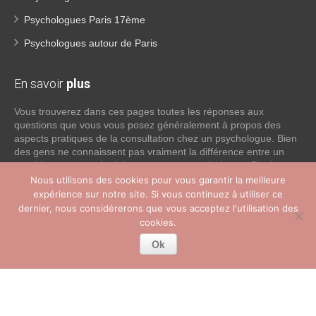
Psychologues Paris 17ème
Psychologues autour de Paris
En savoir
plus
Vous trouverez dans ces pages toutes les réponses aux
questions que vous vous posez généralement à propos des
aspects pratiques de la consultation chez un psychologue. Bien
des gens ne connaissent pas vraiment la différence entre un
psychiatre, un psychothérapeute et un psychologue. Si tel est
votre cas, voici quelques définitions qui devraient clarifier les
Nous utilisons des cookies pour vous garantir la meilleure
choses, n’hésitez pas à nous contacter:
expérience sur notre site. Si vous continuez à utiliser ce
dernier, nous considérerons que vous acceptez l'utilisation des
cookies.
Lire la suite
Ok
Copyright © 2026
Psychologue Paris Tous droits réservés.
Privium – Des services qui soutiennent vos soins. Pour
psychologues, psychotherapeutes et hypnotherapeutes.